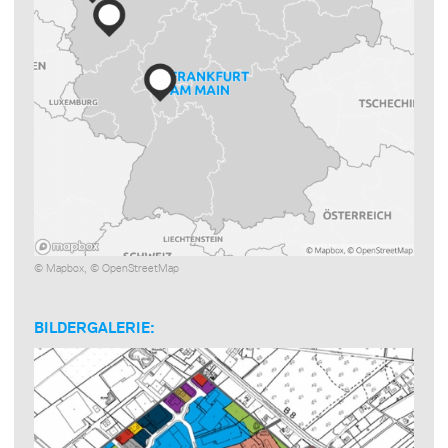
©
Mapbox
, ©
OpenStreetMap
BILDERGALERIE: