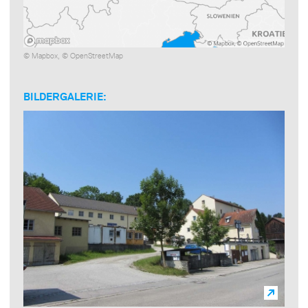
©
Mapbox
, ©
OpenStreetMap
BILDERGALERIE: