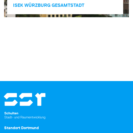
ISEK WÜRZBURG GESAMT­STADT
Standort Dortmund