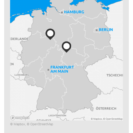
©
Mapbox
, ©
OpenStreetMap