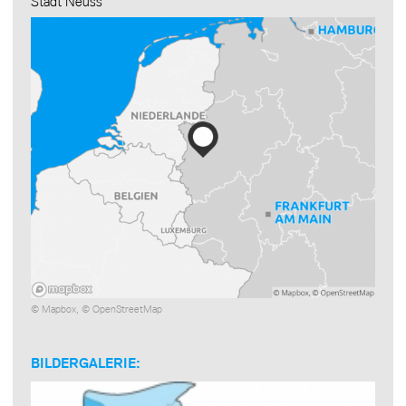
Stadt Neuss
©
Mapbox
, ©
OpenStreetMap
BILDERGALERIE: