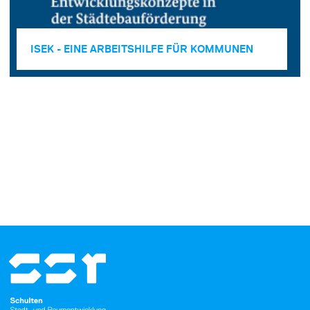
ISEK - EINE ARBEITSHILFE FÜR KOMMUNEN