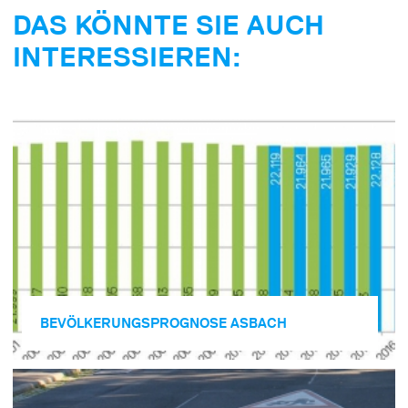
DAS KÖNNTE SIE AUCH
INTERESSIEREN:
BEVÖLKERUNGS­PROGNOSE ASBACH