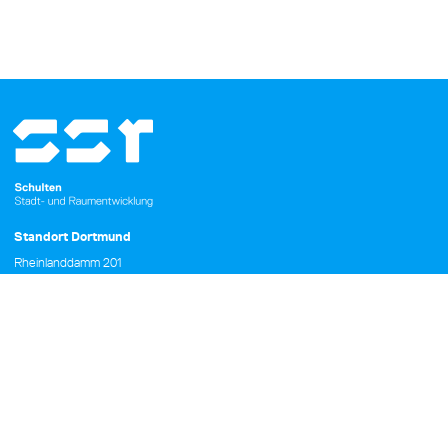
Standort Dortmund
Rheinlanddamm 201
44139 Dortmund
Fon +49 231 396943 - 0
Fax +49 231 396943 - 29
kontakt@ssr-dortmund.de
© 2026 Schulten Stadt- und Raumentwicklung