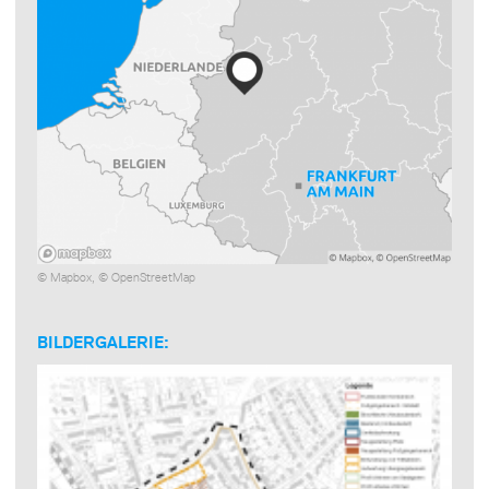
©
Mapbox
, ©
OpenStreetMap
BILDERGALERIE: